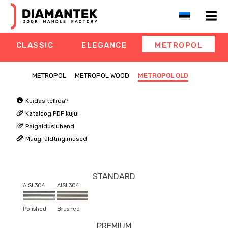
CLASSIC
ELEGANCE
METROPOL
METROPOL
METROPOL WOOD
METROPOL OLD
Kuidas tellida?
Kataloog PDF kujul
Paigaldusjuhend
Müügi üldtingimused
STANDARD
AISI 304
AISI 304
Polished
Brushed
PREMIUM