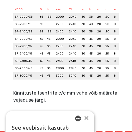
KOOD
D
H
c/c
TL
a
b
c
d
e
SF-2000/38
38
88
2000
2040
30
38
20
20
8
SF-2200/38
38
88
2200
2240
30
38
20
20
8
SF-2400/38
38
88
2400
2440
30
38
20
20
8
SF-2000/45
45
95
2000
2040
30
45
20
25
8
SF-2200/45
45
95
2200
2240
30
45
20
25
8
SF-2400/45
45
95
2400
2440
30
45
20
25
8
SF-2600/45
45
95
2600
2640
30
45
20
25
8
SF-2800/45
45
95
2800
2840
30
45
20
25
8
SF-3000/45
45
95
3000
3040
30
45
20
25
8
Kinnituste tsentrite c/c mm vahe võib määrata
vajaduse järgi.
×
See veebisait kasutab
ESTONIAN